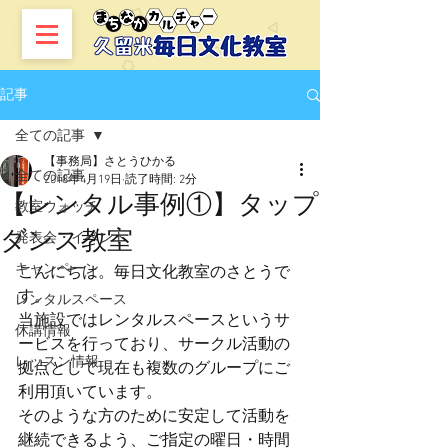
記事
全ての記事
【事務局】さとうひかる
全ての記事
2018年4月19日
読了時間: 2分
【レンタル事例①】タップ
教室ウォッチ
ダンス教室
発表会・イベント
キャンペーン
こんにちは。毎日文化教室のさとうで
す。
レンタルスペース
当施設ではレンタルスペースというサ
休講情報
ービスを行っており、サークル活動の
レッスン情報
拠点として現在も複数のグループにご
利用頂いています。
そのような方のために安定して活動を
継続できるよう、ご指定の曜日・時間