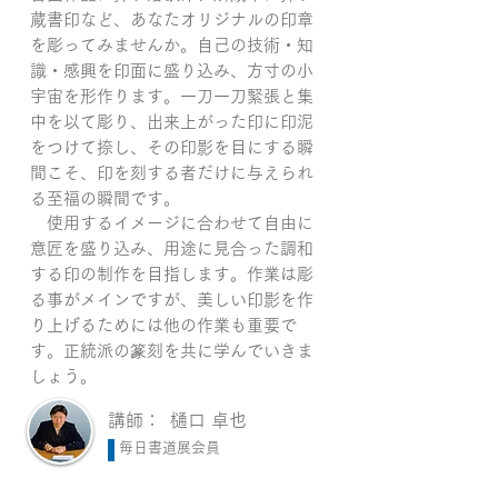
蔵書印など、あなたオリジナルの印章
を彫ってみませんか。自己の技術・知
識・感興を印面に盛り込み、方寸の小
宇宙を形作ります。一刀一刀緊張と集
中を以て彫り、出来上がった印に印泥
をつけて捺し、その印影を目にする瞬
間こそ、印を刻する者だけに与えられ
る至福の瞬間です。
使用するイメージに合わせて自由に
意匠を盛り込み、用途に見合った調和
する印の制作を目指します。作業は彫
る事がメインですが、美しい印影を作
り上げるためには他の作業も重要で
す。正統派の篆刻を共に学んでいきま
しょう。
講師：
樋口 卓也
毎日書道展会員