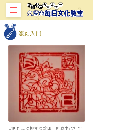
篆刻入門
書画作品に押す落款印、所蔵本に押す