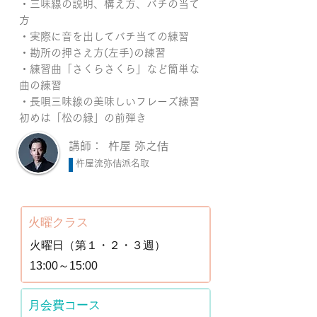
・三味線の説明、構え方、バチの当て
方
・実際に音を出してバチ当ての練習
・勘所の押さえ方(左手)の練習
・練習曲「さくらさくら」など簡単な
曲の練習
・長唄三味線の美味しいフレーズ練習
初めは「松の緑」の前弾き
講師：
杵屋 弥之佶
杵屋流弥佶派名取
火曜クラス
火曜日（第１・２・３週）
13:00～15:00
月会費コース