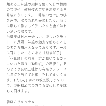
類ある三味線の細棹を使って日本舞踊
の音楽や、歌舞伎の音楽を演奏する三
味線になります。三味線の音で虫の鳴
き声や、水の流れを表現したり、時に
は激しく勇ましく弾いたりと凄く味わ
い深い楽器です。
当講座は日本一優しい、楽しいをモッ
トーに長唄三味線の魅力を感じること
のできる講座となっております。一度
は耳にしたことのある「越後獅子」
「花見踊」の前奏。誰が聴いてもカッ
コいいと思う「勧進帳」の滝流し。そ
のような長唄三味線の有名なフレーズ
に焦点を当ててお稽古をしてまいりま
す。1人1人丁寧にお教え致しますの
で、楽器初心者の方でも安心して受講
して頂けます。
講座カリキュラム