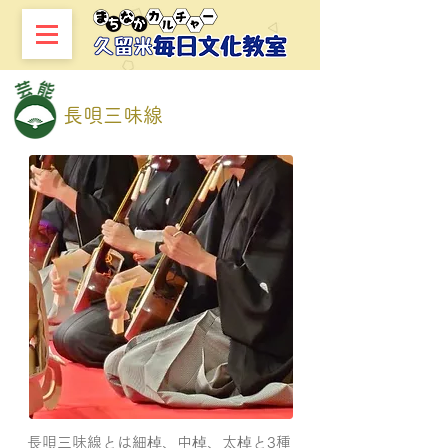
長唄三味線
長唄三味線とは細棹、中棹、太棹と3種